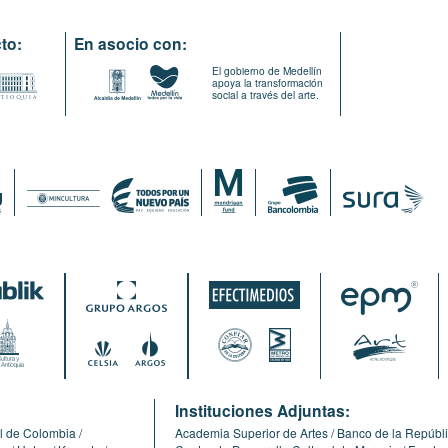
to:
En asocio con:
El gobierno de Medellín
apoya la transformación
social a través del arte.
:
Instituciones Adjuntas:
l de Colombia
Academia Superior de Artes
Banco de la Repúbl