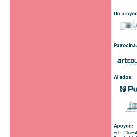
Un proyec
Patrocina
Aliados:
Apoyan:
Artbo
Drywal