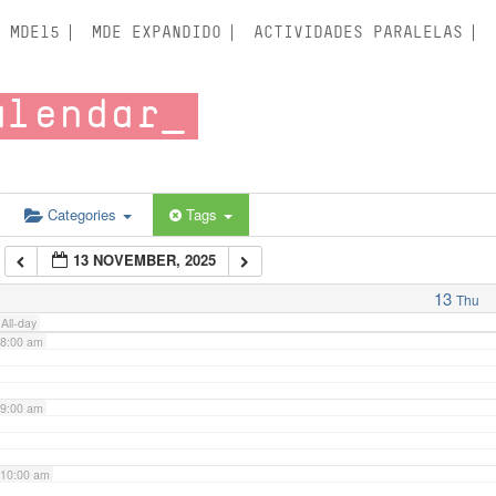
3:00 am
MDE15
MDE EXPANDIDO
ACTIVIDADES PARALELAS
4:00 am
alendar
5:00 am
6:00 am
Categories
Tags
13 NOVEMBER, 2025
7:00 am
13
Thu
All-day
8:00 am
9:00 am
10:00 am