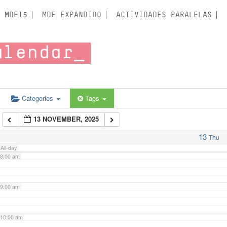
3:00 am
MDE15
MDE EXPANDIDO
ACTIVIDADES PARALELAS
4:00 am
alendar
5:00 am
6:00 am
Categories
Tags
13 NOVEMBER, 2025
7:00 am
13
Thu
All-day
8:00 am
9:00 am
10:00 am