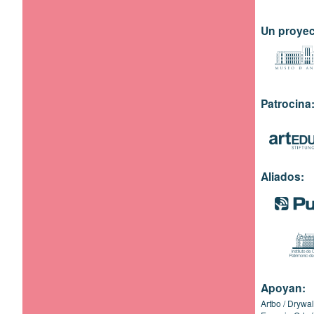
Un proyec
Patrocina
Aliados:
Apoyan:
Artbo
Drywal