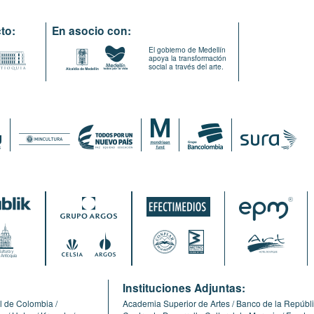
to:
En asocio con:
El gobierno de Medellín
apoya la transformación
social a través del arte.
:
Instituciones Adjuntas:
l de Colombia
Academia Superior de Artes
Banco de la Repúbl