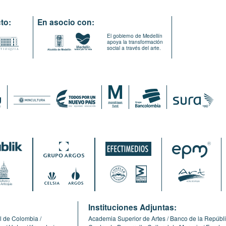
to:
En asocio con:
El gobierno de Medellín
apoya la transformación
social a través del arte.
:
Instituciones Adjuntas:
l de Colombia
Academia Superior de Artes
Banco de la Repúbl