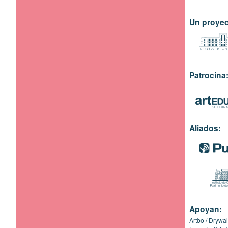
Un proyec
Patrocina
Aliados:
Apoyan:
Artbo
Drywal