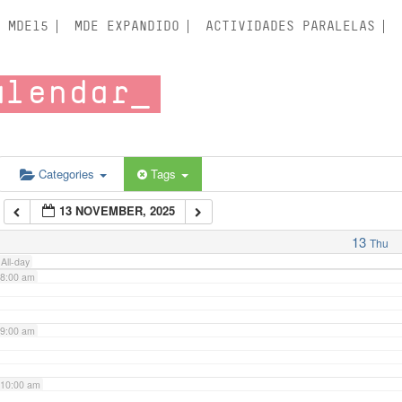
3:00 am
MDE15
MDE EXPANDIDO
ACTIVIDADES PARALELAS
4:00 am
alendar
5:00 am
6:00 am
Categories
Tags
13 NOVEMBER, 2025
7:00 am
13
Thu
All-day
8:00 am
9:00 am
10:00 am