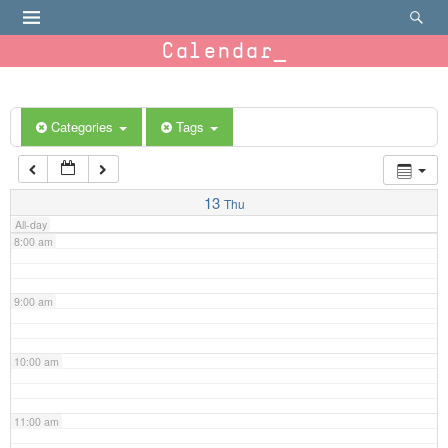
4:00 am
Calendar
5:00 am
6:00 am
Categories
Tags
7:00 am
13
Thu
All-day
8:00 am
9:00 am
10:00 am
11:00 am