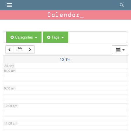
4:00 am
Calendar
5:00 am
6:00 am
Categories
Tags
7:00 am
13
Thu
All-day
8:00 am
9:00 am
10:00 am
11:00 am