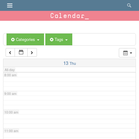
4:00 am
Calendar
5:00 am
6:00 am
Categories
Tags
7:00 am
13
Thu
All-day
8:00 am
9:00 am
10:00 am
11:00 am