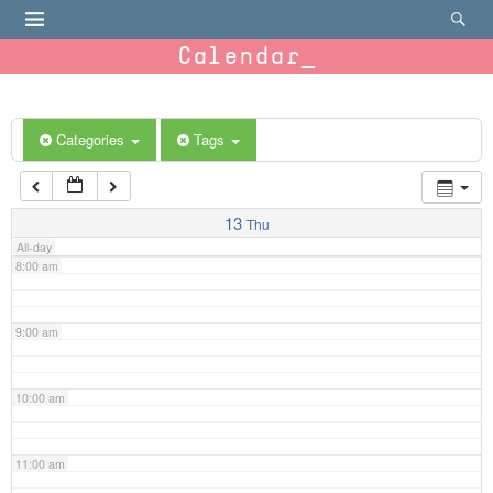
4:00 am
Calendar
5:00 am
6:00 am
Categories
Tags
7:00 am
13
Thu
All-day
8:00 am
9:00 am
10:00 am
11:00 am