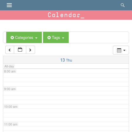
4:00 am
Calendar
5:00 am
6:00 am
Categories
Tags
7:00 am
13
Thu
All-day
8:00 am
9:00 am
10:00 am
11:00 am