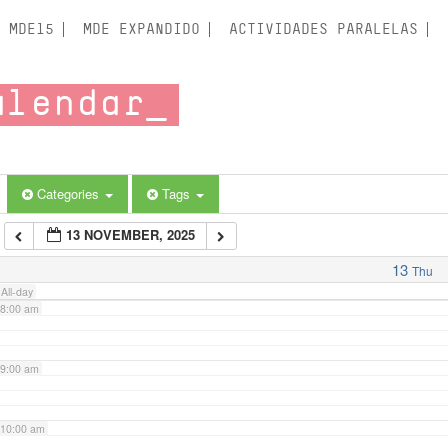
3:00 am
MDE15
MDE EXPANDIDO
ACTIVIDADES PARALELAS
4:00 am
alendar
5:00 am
6:00 am
Categories
Tags
13 NOVEMBER, 2025
7:00 am
13
Thu
All-day
8:00 am
9:00 am
10:00 am