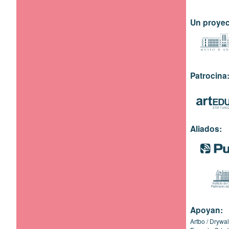
Un proyec
Patrocina
Aliados:
Apoyan:
Artbo
Drywal