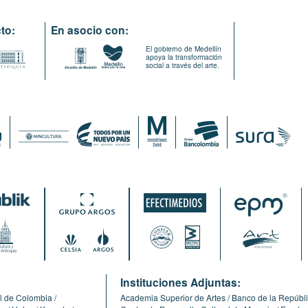
to:
En asocio con:
El gobierno de Medellín
apoya la transformación
social a través del arte.
:
Instituciones Adjuntas:
l de Colombia
Academia Superior de Artes
Banco de la Repúbl