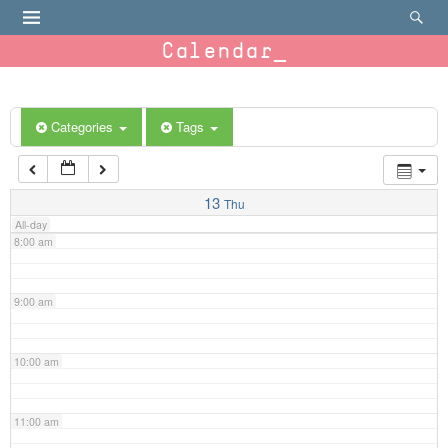
4:00 am
Calendar
5:00 am
6:00 am
Categories
Tags
7:00 am
13
Thu
All-day
8:00 am
9:00 am
10:00 am
11:00 am