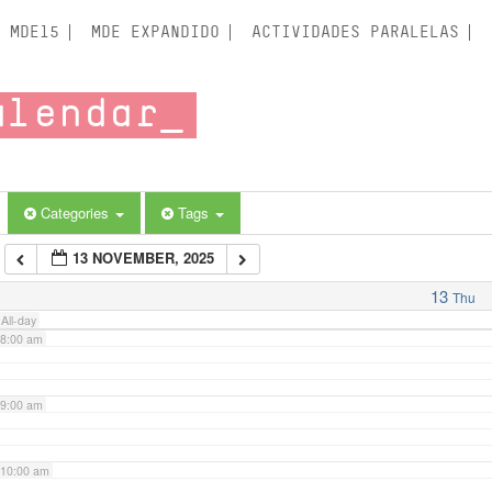
3:00 am
MDE15
MDE EXPANDIDO
ACTIVIDADES PARALELAS
4:00 am
alendar
5:00 am
6:00 am
Categories
Tags
13 NOVEMBER, 2025
7:00 am
13
Thu
All-day
8:00 am
9:00 am
10:00 am