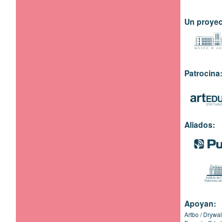
Un proyec
Patrocina
Aliados:
Apoyan:
Artbo
Drywal