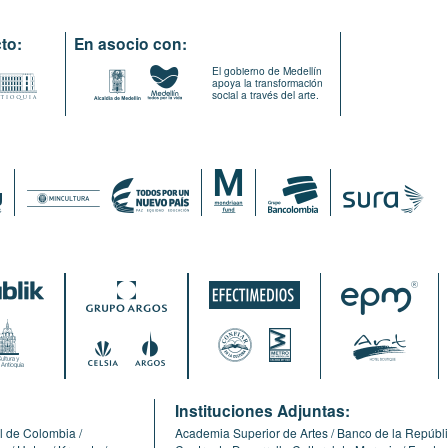
to:
En asocio con:
El gobierno de Medellín
apoya la transformación
social a través del arte.
:
Instituciones Adjuntas:
l de Colombia
Academia Superior de Artes
Banco de la Repúbl