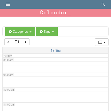
4:00 am
Calendar
5:00 am
6:00 am
Categories
Tags
7:00 am
13
Thu
All-day
8:00 am
9:00 am
10:00 am
11:00 am