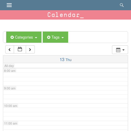
4:00 am
Calendar
5:00 am
6:00 am
Categories
Tags
7:00 am
13
Thu
All-day
8:00 am
9:00 am
10:00 am
11:00 am