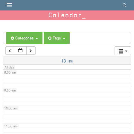
4:00 am
Calendar
5:00 am
6:00 am
Categories
Tags
7:00 am
13
Thu
All-day
8:00 am
9:00 am
10:00 am
11:00 am