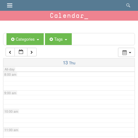
4:00 am
Calendar
5:00 am
6:00 am
Categories
Tags
7:00 am
13
Thu
All-day
8:00 am
9:00 am
10:00 am
11:00 am