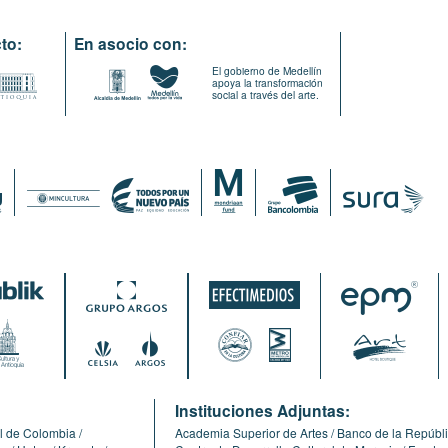
to:
En asocio con:
El gobierno de Medellín
apoya la transformación
social a través del arte.
:
Instituciones Adjuntas:
l de Colombia
Academia Superior de Artes
Banco de la Repúbl