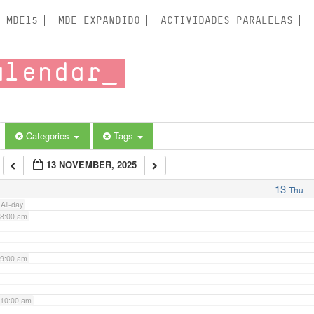
3:00 am
MDE15
MDE EXPANDIDO
ACTIVIDADES PARALELAS
4:00 am
alendar
5:00 am
6:00 am
Categories
Tags
13 NOVEMBER, 2025
7:00 am
13
Thu
All-day
8:00 am
9:00 am
10:00 am