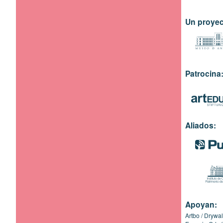
Un proyec
Patrocina
Aliados:
Apoyan:
Artbo
Drywal