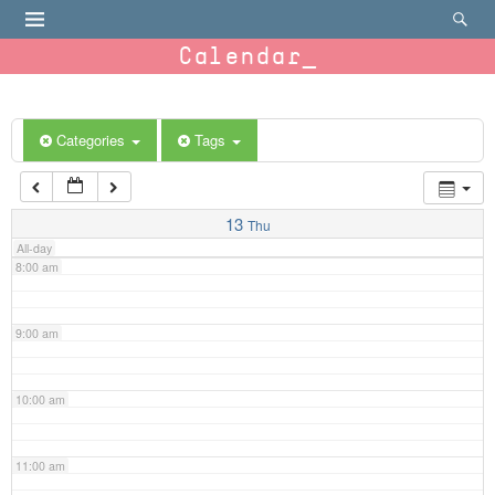
4:00 am
Calendar
5:00 am
6:00 am
Categories
Tags
7:00 am
13
Thu
All-day
8:00 am
9:00 am
10:00 am
11:00 am