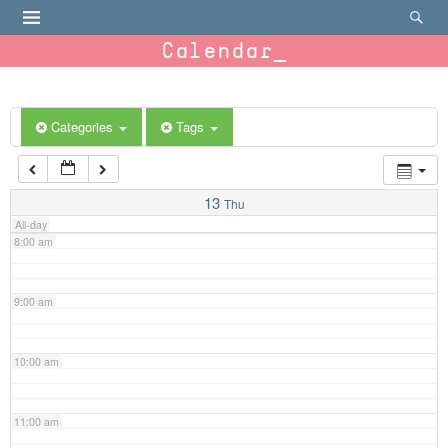
4:00 am
Calendar
5:00 am
6:00 am
Categories
Tags
7:00 am
13
Thu
All-day
8:00 am
9:00 am
10:00 am
11:00 am