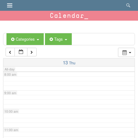
4:00 am
Calendar
5:00 am
6:00 am
Categories
Tags
7:00 am
13
Thu
All-day
8:00 am
9:00 am
10:00 am
11:00 am