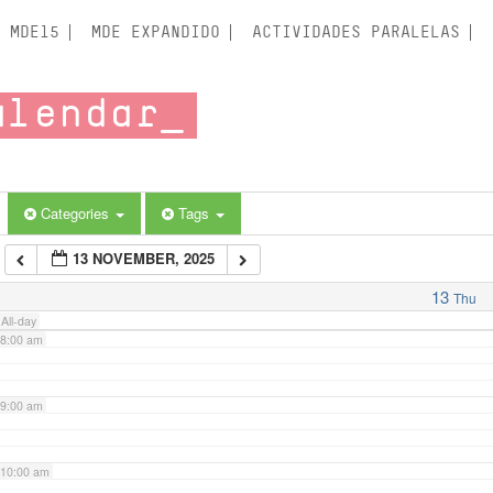
3:00 am
MDE15
MDE EXPANDIDO
ACTIVIDADES PARALELAS
4:00 am
alendar
5:00 am
6:00 am
Categories
Tags
13 NOVEMBER, 2025
7:00 am
13
Thu
All-day
8:00 am
9:00 am
10:00 am