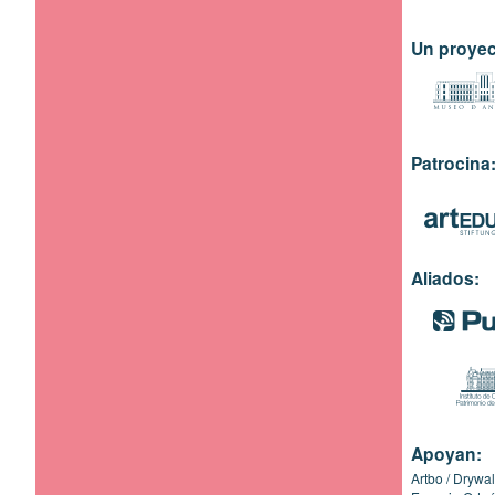
Un proyec
Patrocina
Aliados:
Apoyan:
Artbo
Drywal