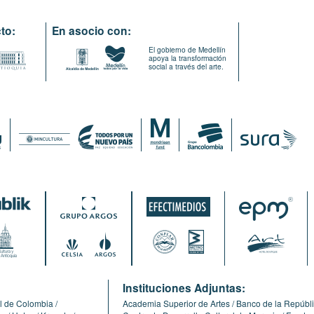
to:
En asocio con:
El gobierno de Medellín
apoya la transformación
social a través del arte.
:
Instituciones Adjuntas:
l de Colombia
Academia Superior de Artes
Banco de la Repúbl