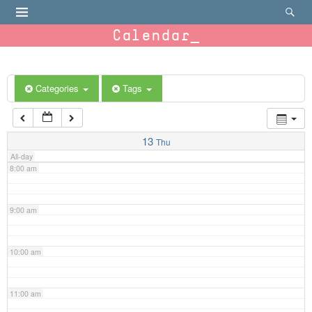
4:00 am
Calendar
5:00 am
6:00 am
Categories
Tags
7:00 am
13
Thu
All-day
8:00 am
9:00 am
10:00 am
11:00 am