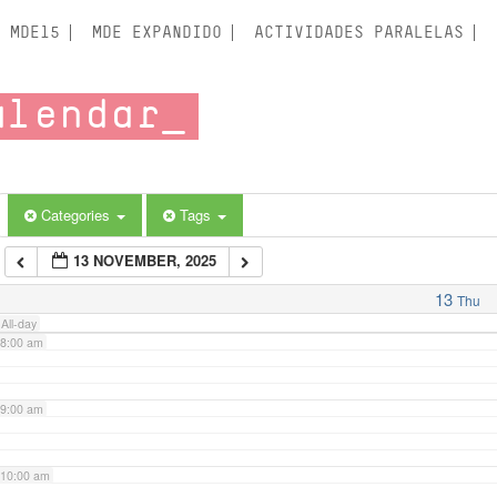
3:00 am
MDE15
MDE EXPANDIDO
ACTIVIDADES PARALELAS
4:00 am
alendar
5:00 am
6:00 am
Categories
Tags
13 NOVEMBER, 2025
7:00 am
13
Thu
All-day
8:00 am
9:00 am
10:00 am