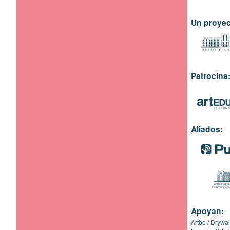
Un proyec
Patrocina
Aliados:
Apoyan:
Artbo
Drywal