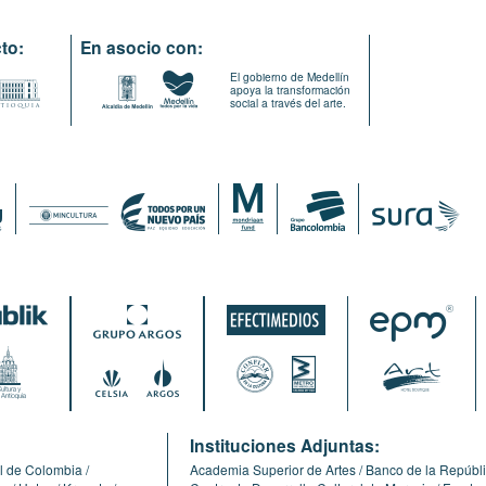
to:
En asocio con:
El gobierno de Medellín
apoya la transformación
social a través del arte.
:
Instituciones Adjuntas:
l de Colombia
Academia Superior de Artes
Banco de la Repúbl