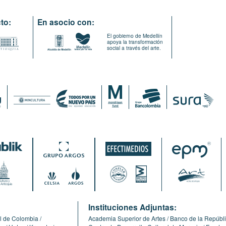
to:
En asocio con:
El gobierno de Medellín
apoya la transformación
social a través del arte.
:
Instituciones Adjuntas:
l de Colombia
Academia Superior de Artes
Banco de la Repúbl