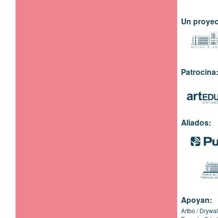
Un proyec
Patrocina
Aliados:
Apoyan:
Artbo
Drywal