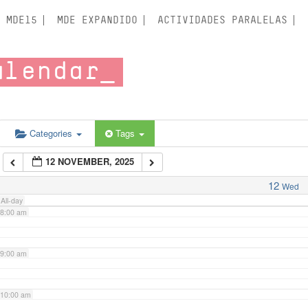
3:00 am
MDE15
MDE EXPANDIDO
ACTIVIDADES PARALELAS
4:00 am
alendar
5:00 am
6:00 am
Categories
Tags
12 NOVEMBER, 2025
7:00 am
12
Wed
All-day
8:00 am
9:00 am
10:00 am