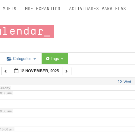
3:00 am
MDE15
MDE EXPANDIDO
ACTIVIDADES PARALELAS
4:00 am
alendar
5:00 am
6:00 am
Categories
Tags
12 NOVEMBER, 2025
7:00 am
12
Wed
All-day
8:00 am
9:00 am
10:00 am