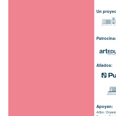
Un proyec
Patrocina
Aliados:
Apoyan:
Artbo
Drywal