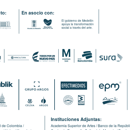
to:
En asocio con:
El gobierno de Medellín
apoya la transformación
social a través del arte.
:
Instituciones Adjuntas:
l de Colombia
Academia Superior de Artes
Banco de la Repúbl