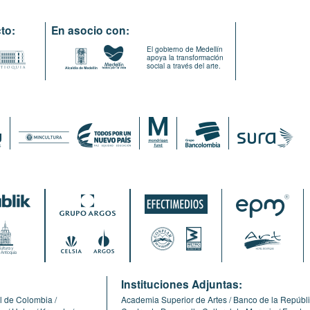
to:
En asocio con:
El gobierno de Medellín
apoya la transformación
social a través del arte.
:
Instituciones Adjuntas:
l de Colombia
Academia Superior de Artes
Banco de la Repúbl