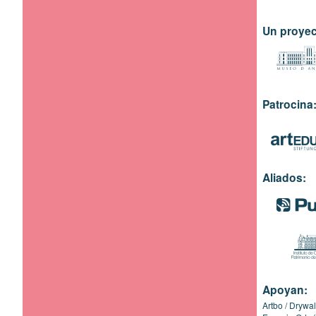
Un proyec
Patrocina
Aliados:
Apoyan:
Artbo
Drywal