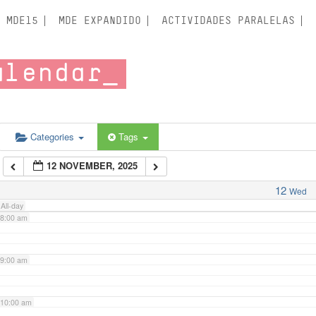
3:00 am
MDE15
MDE EXPANDIDO
ACTIVIDADES PARALELAS
4:00 am
alendar
5:00 am
6:00 am
Categories
Tags
12 NOVEMBER, 2025
7:00 am
12
Wed
All-day
8:00 am
9:00 am
10:00 am