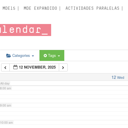
3:00 am
MDE15
MDE EXPANDIDO
ACTIVIDADES PARALELAS
4:00 am
alendar
5:00 am
6:00 am
Categories
Tags
12 NOVEMBER, 2025
7:00 am
12
Wed
All-day
8:00 am
9:00 am
10:00 am