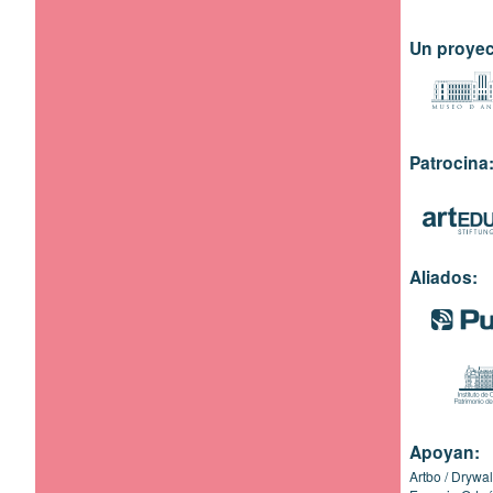
Un proyec
Patrocina
Aliados:
Apoyan:
Artbo
Drywal