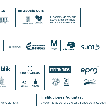
to:
En asocio con:
El gobierno de Medellín
apoya la transformación
social a través del arte.
:
Instituciones Adjuntas:
l de Colombia
Academia Superior de Artes
Banco de la Repúbl