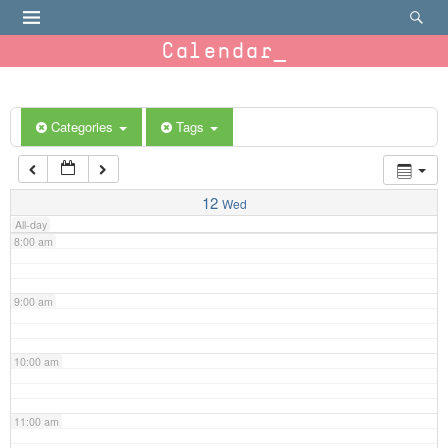
4:00 am
Calendar
5:00 am
6:00 am
Categories
Tags
7:00 am
12
Wed
All-day
8:00 am
9:00 am
10:00 am
11:00 am