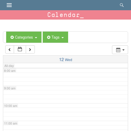
4:00 am
Calendar
5:00 am
6:00 am
Categories
Tags
7:00 am
12
Wed
All-day
8:00 am
9:00 am
10:00 am
11:00 am