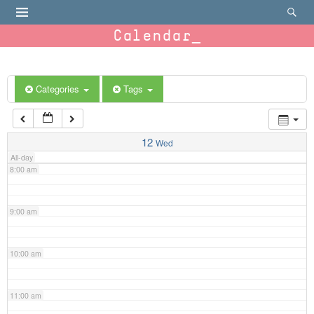
4:00 am
Calendar
5:00 am
6:00 am
Categories
Tags
7:00 am
12
Wed
All-day
8:00 am
9:00 am
10:00 am
11:00 am