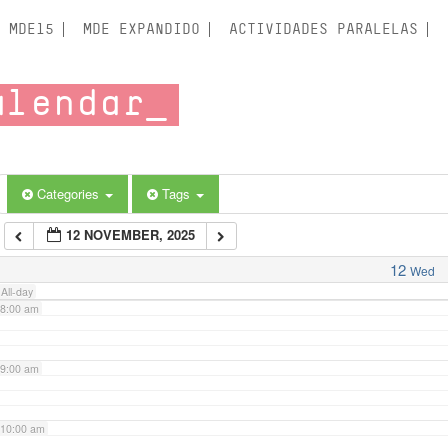
3:00 am
MDE15
MDE EXPANDIDO
ACTIVIDADES PARALELAS
4:00 am
alendar
5:00 am
6:00 am
Categories
Tags
12 NOVEMBER, 2025
7:00 am
12
Wed
All-day
8:00 am
9:00 am
10:00 am