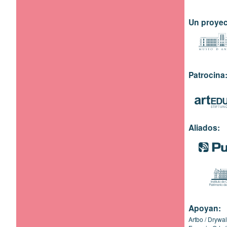
Un proyec
Patrocina
Aliados:
Apoyan:
Artbo
Drywal