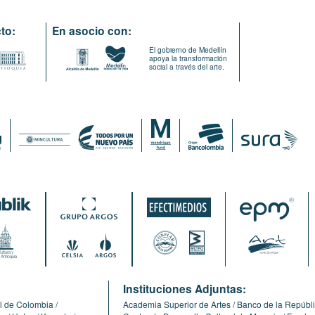
to:
En asocio con:
El gobierno de Medellín
apoya la transformación
social a través del arte.
:
Instituciones Adjuntas:
l de Colombia
Academia Superior de Artes
Banco de la Repúbl