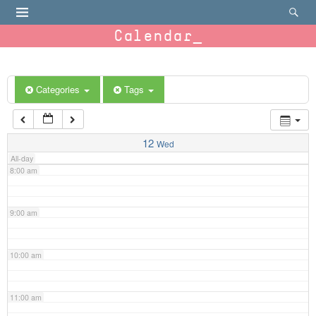
4:00 am
Calendar
5:00 am
6:00 am
Categories
Tags
7:00 am
12
Wed
All-day
8:00 am
9:00 am
10:00 am
11:00 am