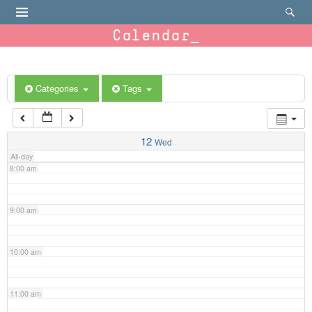
4:00 am
Calendar
5:00 am
6:00 am
Categories
Tags
7:00 am
12
Wed
All-day
8:00 am
9:00 am
10:00 am
11:00 am