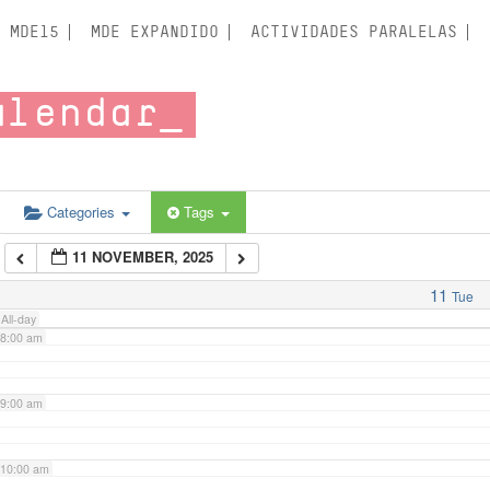
3:00 am
MDE15
MDE EXPANDIDO
ACTIVIDADES PARALELAS
4:00 am
alendar
5:00 am
6:00 am
Categories
Tags
11 NOVEMBER, 2025
7:00 am
11
Tue
All-day
8:00 am
9:00 am
10:00 am