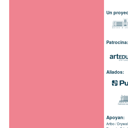
Un proyec
Patrocina
Aliados:
Apoyan:
Artbo
Drywal