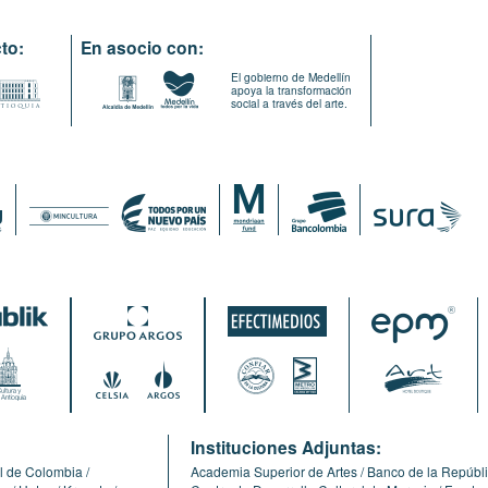
to:
En asocio con:
El gobierno de Medellín
apoya la transformación
social a través del arte.
:
Instituciones Adjuntas:
l de Colombia
Academia Superior de Artes
Banco de la Repúbl