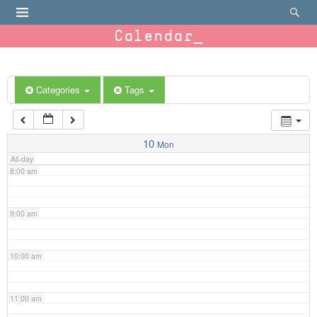
4:00 am
Calendar
5:00 am
6:00 am
Categories
Tags
7:00 am
10
Mon
All-day
8:00 am
9:00 am
10:00 am
11:00 am