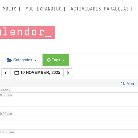
3:00 am
MDE15
MDE EXPANDIDO
ACTIVIDADES PARALELAS
4:00 am
alendar
5:00 am
6:00 am
Categories
Tags
10 NOVEMBER, 2025
7:00 am
10
Mon
All-day
8:00 am
9:00 am
10:00 am