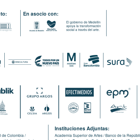
to:
En asocio con:
El gobierno de Medellín
apoya la transformación
social a través del arte.
:
Instituciones Adjuntas:
l de Colombia
Academia Superior de Artes
Banco de la Repúbl