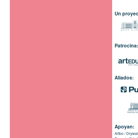
Un proyec
Patrocina
Aliados:
Apoyan:
Artbo
Drywal