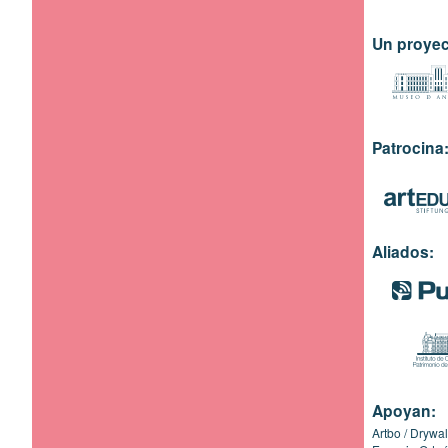
Un proyec
Patrocina
Aliados:
Apoyan:
Artbo
Drywal