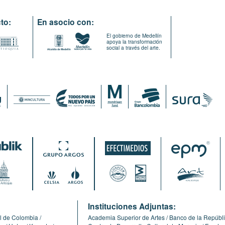
to:
En asocio con:
El gobierno de Medellín
apoya la transformación
social a través del arte.
:
Instituciones Adjuntas:
l de Colombia
Academia Superior de Artes
Banco de la Repúbl