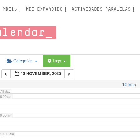
3:00 am
MDE15
MDE EXPANDIDO
ACTIVIDADES PARALELAS
4:00 am
alendar
5:00 am
6:00 am
Categories
Tags
10 NOVEMBER, 2025
7:00 am
10
Mon
All-day
8:00 am
9:00 am
10:00 am