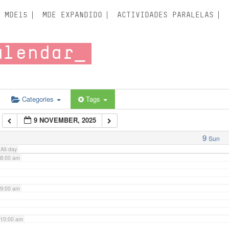
3:00 am
MDE15
MDE EXPANDIDO
ACTIVIDADES PARALELAS
4:00 am
alendar
5:00 am
6:00 am
Categories
Tags
9 NOVEMBER, 2025
7:00 am
9
Sun
All-day
8:00 am
9:00 am
10:00 am