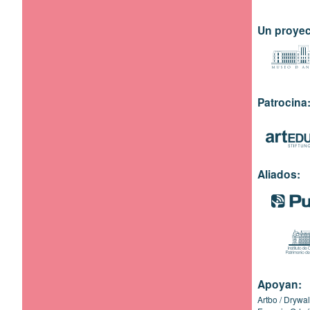
Un proyec
Patrocina
Aliados:
Apoyan:
Artbo
Drywal