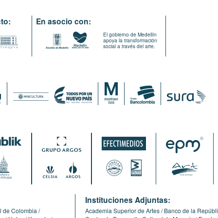
to:
En asocio con:
El gobierno de Medellín
apoya la transformación
social a través del arte.
:
Instituciones Adjuntas:
l de Colombia
Academia Superior de Artes
Banco de la Repúbl