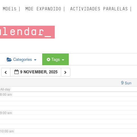
3:00 am
MDE15
MDE EXPANDIDO
ACTIVIDADES PARALELAS
4:00 am
alendar
5:00 am
6:00 am
Categories
Tags
9 NOVEMBER, 2025
7:00 am
9
Sun
All-day
8:00 am
9:00 am
10:00 am