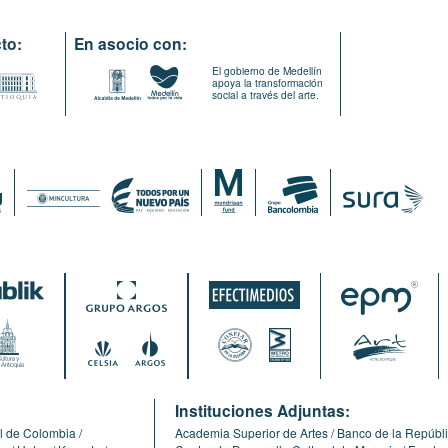
to:
En asocio con:
El gobierno de Medellín
apoya la transformación
social a través del arte.
:
Instituciones Adjuntas:
l de Colombia
Academia Superior de Artes
Banco de la Repúbl