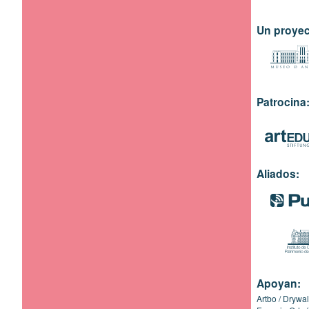
Un proyec
Patrocina
Aliados:
Apoyan:
Artbo
Drywal