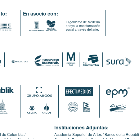
to:
En asocio con:
El gobierno de Medellín
apoya la transformación
social a través del arte.
:
Instituciones Adjuntas:
l de Colombia
Academia Superior de Artes
Banco de la Repúbl