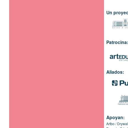
Un proyec
Patrocina
Aliados:
Apoyan:
Artbo
Drywal