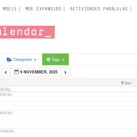
3:00 am
MDE15
MDE EXPANDIDO
ACTIVIDADES PARALELAS
4:00 am
alendar
5:00 am
6:00 am
Categories
Tags
9 NOVEMBER, 2025
7:00 am
9
Sun
All-day
8:00 am
9:00 am
10:00 am