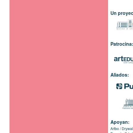
Un proyec
Patrocina
Aliados:
Apoyan:
Artbo
Drywal