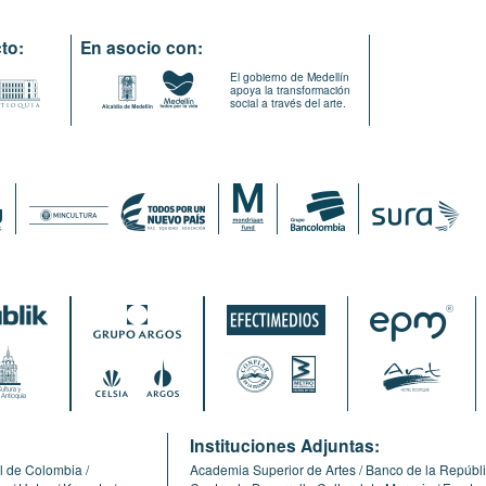
to:
En asocio con:
El gobierno de Medellín
apoya la transformación
social a través del arte.
:
Instituciones Adjuntas:
l de Colombia
Academia Superior de Artes
Banco de la Repúbl