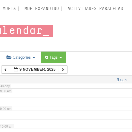
3:00 am
MDE15
MDE EXPANDIDO
ACTIVIDADES PARALELAS
4:00 am
alendar
5:00 am
6:00 am
Categories
Tags
9 NOVEMBER, 2025
7:00 am
9
Sun
All-day
8:00 am
9:00 am
10:00 am