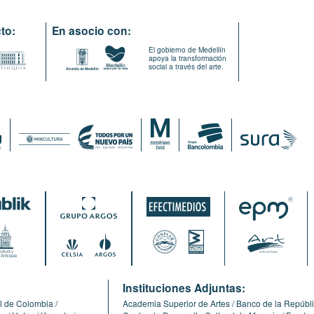
to:
En asocio con:
El gobierno de Medellín
apoya la transformación
social a través del arte.
:
Instituciones Adjuntas:
l de Colombia
Academia Superior de Artes
Banco de la Repúbl