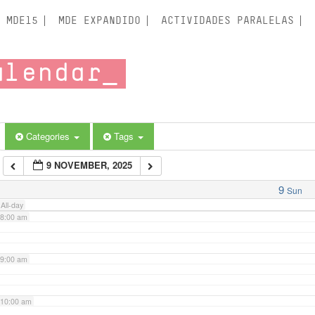
3:00 am
MDE15
MDE EXPANDIDO
ACTIVIDADES PARALELAS
4:00 am
alendar
5:00 am
6:00 am
Categories
Tags
9 NOVEMBER, 2025
7:00 am
9
Sun
All-day
8:00 am
9:00 am
10:00 am