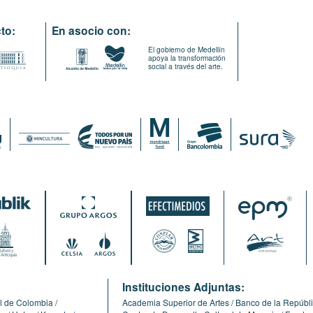
to:
En asocio con:
El gobierno de Medellín
apoya la transformación
social a través del arte.
:
Instituciones Adjuntas:
l de Colombia
Academia Superior de Artes
Banco de la Repúbl