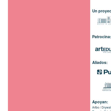
Un proyec
Patrocina
Aliados:
Apoyan:
Artbo
Drywal