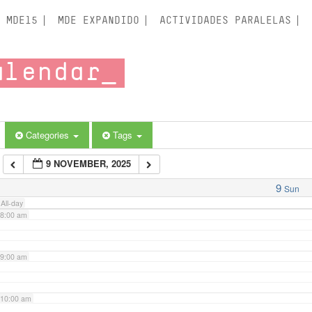
3:00 am
MDE15
MDE EXPANDIDO
ACTIVIDADES PARALELAS
4:00 am
alendar
5:00 am
6:00 am
Categories
Tags
9 NOVEMBER, 2025
7:00 am
9
Sun
All-day
8:00 am
9:00 am
10:00 am