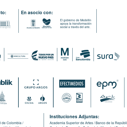
to:
En asocio con:
El gobierno de Medellín
apoya la transformación
social a través del arte.
:
Instituciones Adjuntas:
l de Colombia
Academia Superior de Artes
Banco de la Repúbl