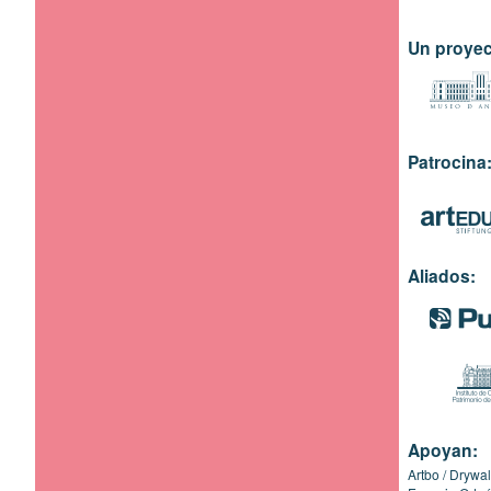
Un proyec
Patrocina
Aliados:
Apoyan:
Artbo
Drywal