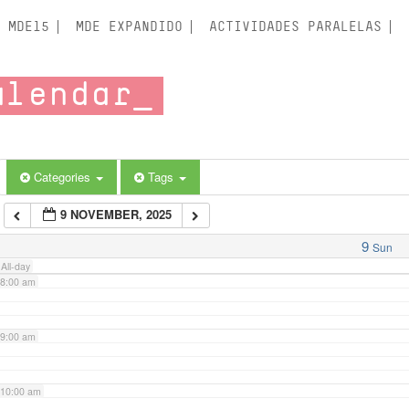
3:00 am
MDE15
MDE EXPANDIDO
ACTIVIDADES PARALELAS
4:00 am
alendar
5:00 am
6:00 am
Categories
Tags
9 NOVEMBER, 2025
7:00 am
9
Sun
All-day
8:00 am
9:00 am
10:00 am