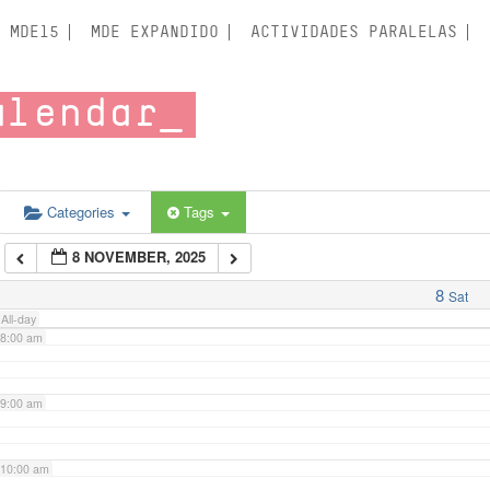
3:00 am
MDE15
MDE EXPANDIDO
ACTIVIDADES PARALELAS
4:00 am
alendar
5:00 am
6:00 am
Categories
Tags
8 NOVEMBER, 2025
7:00 am
8
Sat
All-day
8:00 am
9:00 am
10:00 am