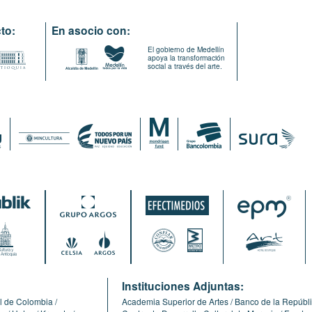
to:
En asocio con:
El gobierno de Medellín
apoya la transformación
social a través del arte.
:
Instituciones Adjuntas:
l de Colombia
Academia Superior de Artes
Banco de la Repúbl