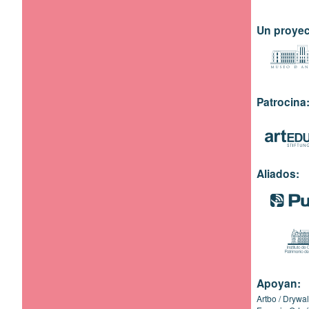
Un proyec
Patrocina
Aliados:
Apoyan:
Artbo
Drywal