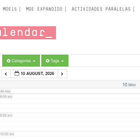
3:00 am
MDE15
MDE EXPANDIDO
ACTIVIDADES PARALELAS
4:00 am
alendar
5:00 am
6:00 am
Categories
Tags
10 AUGUST, 2026
7:00 am
10
Mon
All-day
8:00 am
9:00 am
10:00 am