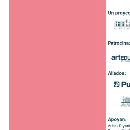
Un proyec
Patrocina
Aliados:
Apoyan:
Artbo
Drywal