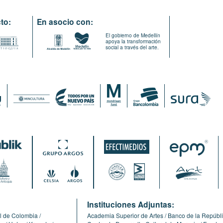
to:
En asocio con:
El gobierno de Medellín
apoya la transformación
social a través del arte.
:
Instituciones Adjuntas:
l de Colombia
Academia Superior de Artes
Banco de la Repúbl