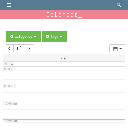
4:00 am
Calendar
5:00 am
6:00 am
Categories
Tags
7:00 am
7
Fri
All-day
8:00 am
9:00 am
10:00 am
11:00 am