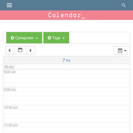
4:00 am
Calendar
5:00 am
6:00 am
Categories
Tags
7:00 am
7
Fri
All-day
8:00 am
9:00 am
10:00 am
11:00 am