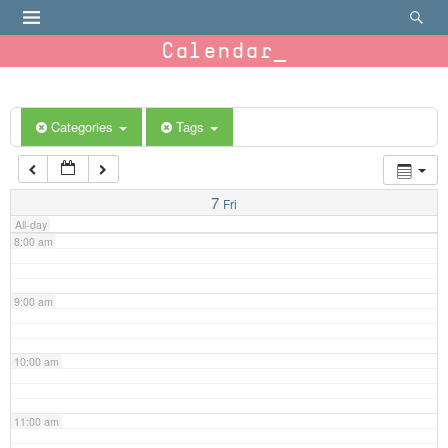
4:00 am
Calendar
5:00 am
6:00 am
Categories
Tags
7:00 am
7
Fri
All-day
8:00 am
9:00 am
10:00 am
11:00 am