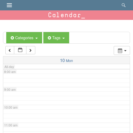
4:00 am
Calendar
5:00 am
6:00 am
Categories
Tags
7:00 am
10
Mon
All-day
8:00 am
9:00 am
10:00 am
11:00 am