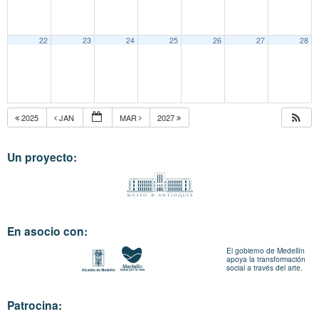
22
23
24
25
26
27
28
2025
JAN
MAR
2027
Un proyecto:
En asocio con:
El gobierno de Medellín
apoya la transformación
social a través del arte.
Patrocina: